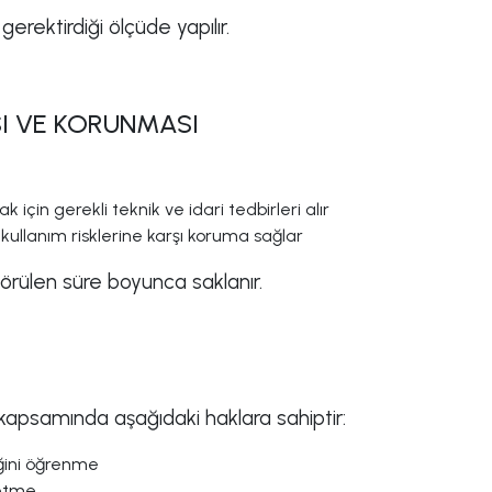
erektirdiği ölçüde yapılır.
SI VE KORUNMASI
k için gerekli teknik ve idari tedbirleri alır
 kullanım risklerine karşı koruma sağlar
ngörülen süre boyunca saklanır.
t kapsamında aşağıdaki haklara sahiptir:
diğini öğrenme
 etme