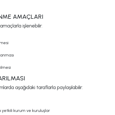
ŞLENME AMAÇLARI
amaçlarla işlenebilir:
lmesi
ğlanması
i
ilmesi
TARILMASI
mlarda aşağıdaki taraflarla paylaşılabilir:
yetkili kurum ve kuruluşlar