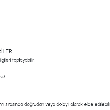
RİLER
gileri toplayabilir:
vb.)
anımı sırasında doğrudan veya dolaylı olarak elde edilebilir