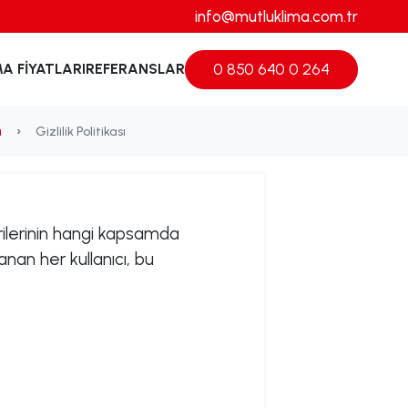
info@mutluklima.com.tr
0 850 640 0 264
MA FIYATLARI
REFERANSLAR
a
Gizlilik Politikası
erilerinin hangi kapsamda
anan her kullanıcı, bu